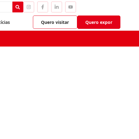
ícias
Quero visitar
Quero expor