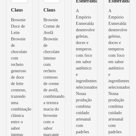
Esmeralda
Esmeralda
Claus
Claus
A
A
Empório
Empório
Brownie
Brownie
Esmeralda
Esmeralda
Doce de
Creme de
desenvolve
desenvolve
Leite
Avelã
geleias,
geleias,
Brownie
Brownie
doces e
doces e
de
de
temperos
temperos
chocolate
chocolate
com foco
com foco
com
intenso
em sabor
em sabor
recheio
com
autêntico
autêntico
generoso
recheio
e
e
de doce
cremoso
ingredientes
ingredientes
de leite
de creme
selecionados.
selecionados.
cremoso,
de avelã,
Nossa
Nossa
trazendo
combinando
produção
produção
uma
a textura
combina
combina
combinação
macia do
cuidado
cuidado
clássica
brownie
artesanal
artesanal
entre o
com o
com
com
sabor
sabor
padrões
padrões
intenso
marcante