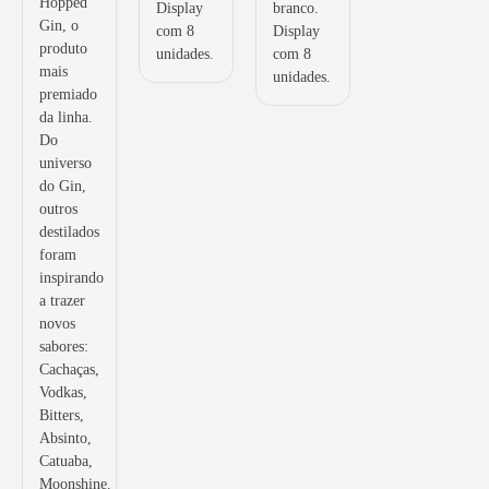
Hopped
Display
branco.
Gin, o
com 8
Display
produto
unidades.
com 8
mais
unidades.
premiado
da linha.
Do
universo
do Gin,
outros
destilados
foram
inspirando
a trazer
novos
sabores:
Cachaças,
Vodkas,
Bitters,
Absinto,
Catuaba,
Moonshine.