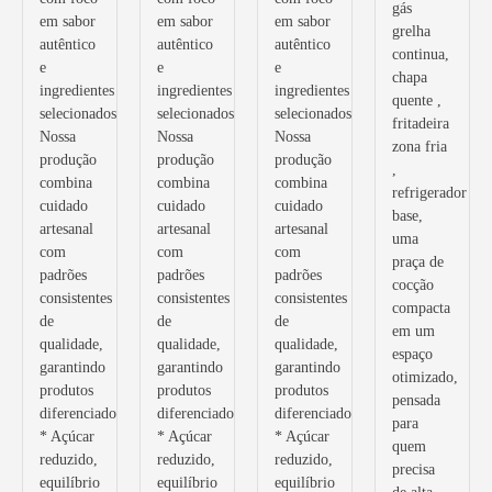
gás
em sabor
em sabor
em sabor
grelha
autêntico
autêntico
autêntico
continua,
e
e
e
chapa
ingredientes
ingredientes
ingredientes
quente ,
selecionados.
selecionados.
selecionados.
fritadeira
Nossa
Nossa
Nossa
zona fria
produção
produção
produção
,
combina
combina
combina
refrigerador
cuidado
cuidado
cuidado
base,
artesanal
artesanal
artesanal
uma
com
com
com
praça de
padrões
padrões
padrões
cocção
consistentes
consistentes
consistentes
compacta
de
de
de
em um
qualidade,
qualidade,
qualidade,
espaço
garantindo
garantindo
garantindo
otimizado,
produtos
produtos
produtos
pensada
diferenciados.””
diferenciados.””
diferenciados.
para
* Açúcar
* Açúcar
* Açúcar
quem
reduzido,
reduzido,
reduzido,
precisa
equilíbrio
equilíbrio
equilíbrio