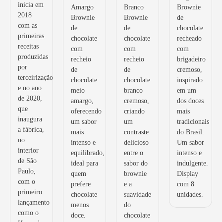
inicia em
Amargo
Branco
Brownie
2018
Brownie
Brownie
de
com as
de
de
chocolate
primeiras
chocolate
chocolate
recheado
receitas
com
com
com
produzidas
recheio
recheio
brigadeiro
por
de
de
cremoso,
terceirização,
chocolate
chocolate
inspirado
e no ano
meio
branco
em um
de 2020,
amargo,
cremoso,
dos doces
que
oferecendo
criando
mais
inaugura
um sabor
um
tradicionais
a fábrica,
mais
contraste
do Brasil.
no
intenso e
delicioso
Um sabor
interior
equilibrado,
entre o
intenso e
de São
ideal para
sabor do
indulgente.
Paulo,
quem
brownie
Display
com o
prefere
e a
com 8
primeiro
chocolate
suavidade
unidades.
lançamento
menos
do
como o
doce.
chocolate