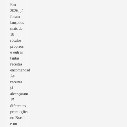
Em
2026, já
foram
lançados
mais de
18
rótulos
próprios
e outras
tantas
receitas
encomendadas.
As
receitas
já
alcançaram
15
diferentes
premiações
no Brasil
e no