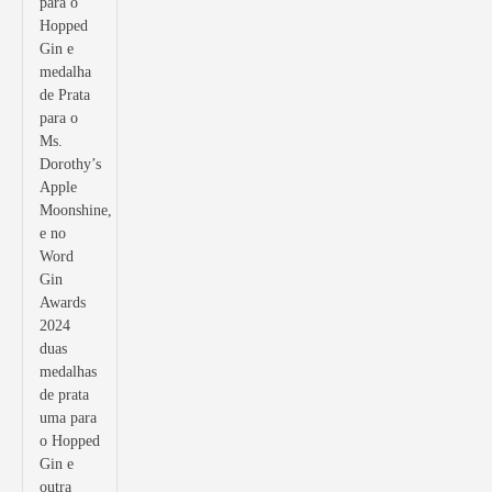
para o
Hopped
Gin e
medalha
de Prata
para o
Ms.
Dorothy’s
Apple
Moonshine,
e no
Word
Gin
Awards
2024
duas
medalhas
de prata
uma para
o Hopped
Gin e
outra