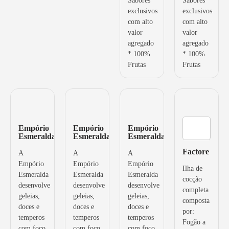
Sabores
Sabores
exclusivos
exclusivos
com alto
com alto
valor
valor
agregado
agregado
* 100%
* 100%
Frutas
Frutas
Empório
Empório
Empório
Esmeralda
Esmeralda
Esmeralda
Factore
A
A
A
Empório
Empório
Empório
Ilha de
Esmeralda
Esmeralda
Esmeralda
cocção
desenvolve
desenvolve
desenvolve
completa
geleias,
geleias,
geleias,
composta
doces e
doces e
doces e
por:
temperos
temperos
temperos
Fogão a
com foco
com foco
com foco