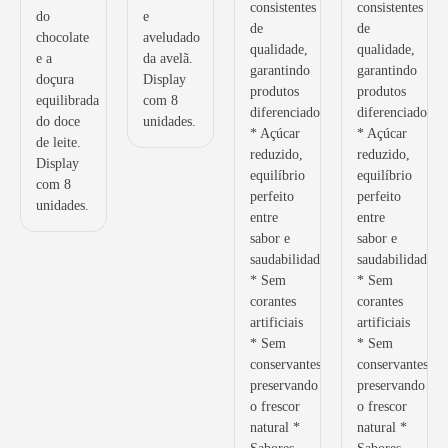
consistentes
consistentes
do
e
de
de
chocolate
aveludado
qualidade,
qualidade,
e a
da avelã.
garantindo
garantindo
doçura
Display
produtos
produtos
equilibrada
com 8
diferenciados.””
diferenciados.””
do doce
unidades.
* Açúcar
* Açúcar
de leite.
reduzido,
reduzido,
Display
equilíbrio
equilíbrio
com 8
perfeito
perfeito
unidades.
entre
entre
sabor e
sabor e
saudabilidade
saudabilidade
* Sem
* Sem
corantes
corantes
artificiais
artificiais
* Sem
* Sem
conservantes,
conservantes,
preservando
preservando
o frescor
o frescor
natural *
natural *