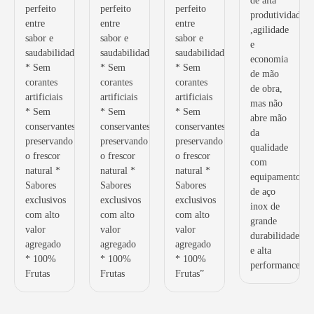
de alta
perfeito
perfeito
perfeito
produtividade
entre
entre
entre
,agilidade
sabor e
sabor e
sabor e
e
saudabilidade
saudabilidade
saudabilidade
economia
* Sem
* Sem
* Sem
de mão
corantes
corantes
corantes
de obra,
artificiais
artificiais
artificiais
mas não
* Sem
* Sem
* Sem
abre mão
conservantes,
conservantes,
conservantes,
da
preservando
preservando
preservando
qualidade
o frescor
o frescor
o frescor
com
natural *
natural *
natural *
equipamentos
Sabores
Sabores
Sabores
de aço
exclusivos
exclusivos
exclusivos
inox de
com alto
com alto
com alto
grande
valor
valor
valor
durabilidade
agregado
agregado
agregado
e alta
* 100%
* 100%
* 100%
performance.
Frutas
Frutas
Frutas”