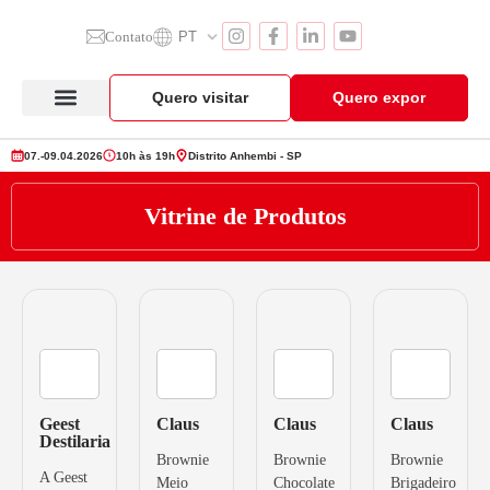
Contato
PT
Quero visitar
Quero expor
Anuga Select Brazil
Seção de Expositores
Vitrine de Produtos
07.-09.04.2026
10h às 19h
Distrito Anhembi - SP
Vitrine de Produtos
Geest
Claus
Claus
Claus
Destilaria
Brownie
Brownie
Brownie
A Geest
Meio
Chocolate
Brigadeiro