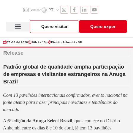
Contato
PT
Quero visitar
Quero expor
Anuga Select Brazil
Seção de Expositores
Vitrine de Produtos
07.-09.04.2026
10h às 19h
Distrito Anhembi - SP
Release
Padrão global de qualidade amplia participação
de empresas e visitantes estrangeiros na Anuga
Brazil
Com 13 pavilhões internacionais confirmados, evento nacional na
fonte alemã para trazer principais novidades e tendências do
mercado
A
6ª edição da Anuga Select Brazil
, que acontece no Distrito
Anhembi entre os dias 8 e 10 de abril, já tem 13 pavilhões