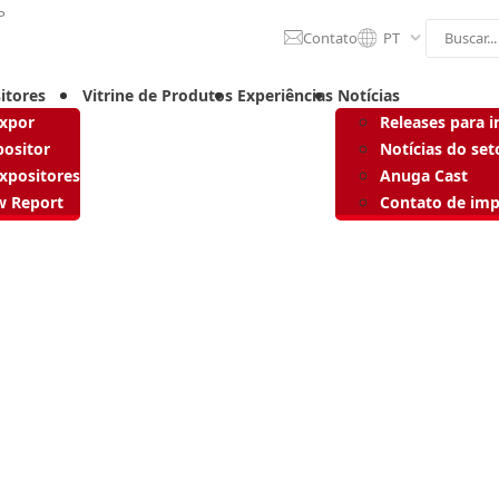
P
Contato
PT
itores
Vitrine de Produtos
Experiências
Notícias
Expor
Releases para 
positor
Notícias do set
expositores
Anuga Cast
w Report
Contato de im