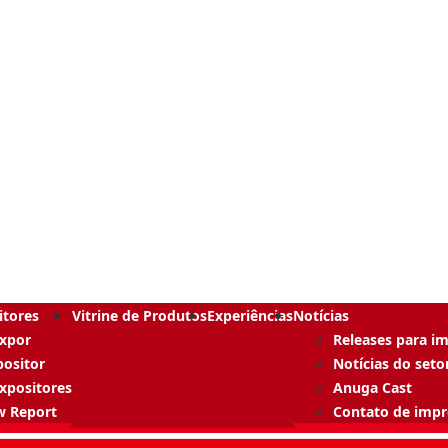
itores
Vitrine de Produtos
Experiências
Notícias
Expor
Releases para i
positor
Notícias do seto
expositores
Anuga Cast
w Report
Contato de imp