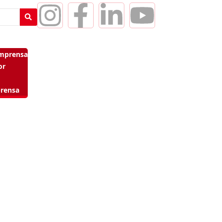
imprensa
or
prensa