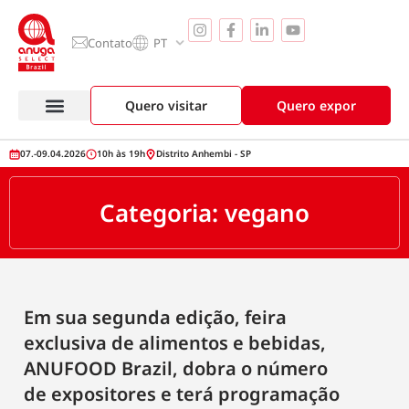
Contato
PT
Quero visitar
Quero expor
Anuga Select Brazil
Seção de Expositores
Vitrine de Produtos
07.-09.04.2026
10h às 19h
Distrito Anhembi - SP
Categoria: vegano
Em sua segunda edição, feira
exclusiva de alimentos e bebidas,
ANUFOOD Brazil, dobra o número
de expositores e terá programação