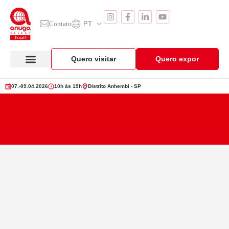
Contato
PT
Quero visitar
Quero expor
Anuga Select Brazil
Seção de Expositores
Vitrine de Produtos
07.-09.04.2026
10h às 19h
Distrito Anhembi - SP