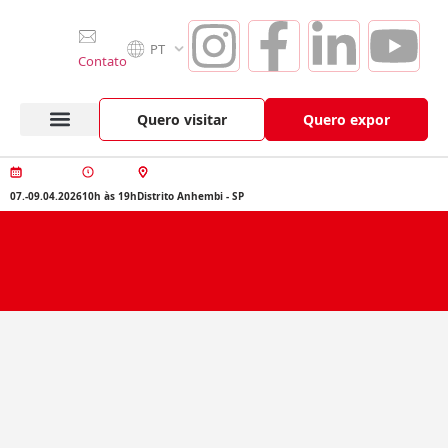
PT
Contato
Quero visitar
Quero expor
Anuga Select Brazil
Seção de Expositores
Vitrine de Produtos
07.-09.04.2026
10h às 19h
Distrito Anhembi - SP