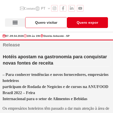
Contato
PT
Quero visitar
Quero expor
Anuga Select Brazil
Seção de Expositores
Vitrine de Produtos
07.-09.04.2026
10h às 19h
Distrito Anhembi - SP
Release
Hotéis apostam na gastronomia para conquistar
novas fontes de receita
– Para conhecer tendências e novos fornecedores, empresários
hoteleiros
participam de Rodada de Negócios e de cursos na ANUFOOD
Brazil 2022 – Feira
Internacional para o setor de Alimentos e Bebidas
Os empresários hoteleiros têm passado a dar mais atenção à área de