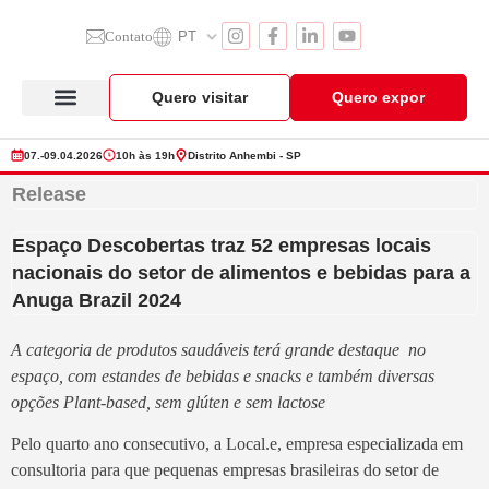
Contato
PT
Quero visitar
Quero expor
Anuga Select Brazil
Seção de Expositores
Vitrine de Produtos
07.-09.04.2026
10h às 19h
Distrito Anhembi - SP
Release
Espaço Descobertas traz 52 empresas locais
nacionais do setor de alimentos e bebidas para a
Anuga Brazil 2024
A categoria de produtos saudáveis terá grande destaque no
espaço, com estandes de bebidas e snacks e também diversas
opções Plant-based, sem glúten e sem lactose
Pelo quarto ano consecutivo, a Local.e, empresa especializada em
consultoria para que pequenas empresas brasileiras do setor de