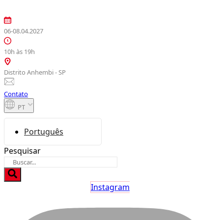
Ir
para
o
06-08.04.2027
conteúdo
10h às 19h
Distrito Anhembi - SP
Contato
PT
Português
Pesquisar
Instagram