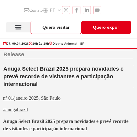
Contato
PT
Quero visitar
Quero expor
Anuga Select Brazil
Seção de Expositores
Vitrine de Produtos
07.-09.04.2026
10h às 19h
Distrito Anhembi - SP
Release
Anuga Select Brazil 2025 prepara novidades e
prevê recorde de visitantes e participação
internacional
nº 01/janeiro 2025, São Paulo
#
anugabrazil
Anuga Select Brazil
2025 prepara novidades e prevê recorde
de visitantes e participação internacional