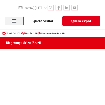
Contato
PT
Quero visitar
Quero expor
Anuga Select Brazil
Seção de Expositores
Vitrine de Produtos
07.-09.04.2026
10h às 19h
Distrito Anhembi - SP
Blog Anuga Select Brazil