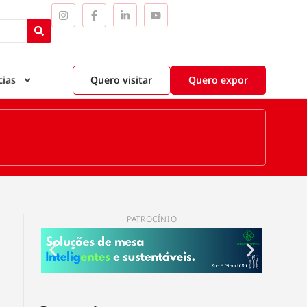
cias
Quero visitar
Quero expor
PATROCÍNIO