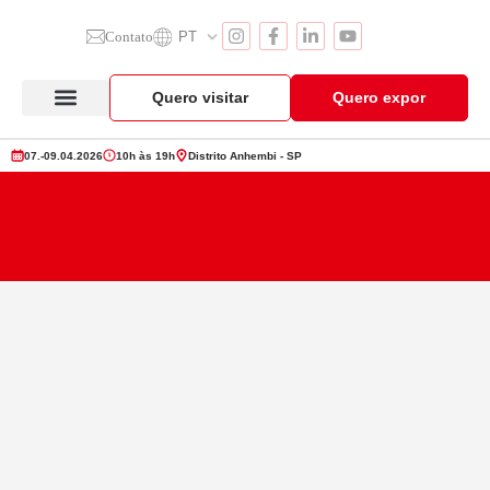
Contato
PT
Quero visitar
Quero expor
Anuga Select Brazil
Seção de Expositores
Vitrine de Produtos
07.-09.04.2026
10h às 19h
Distrito Anhembi - SP