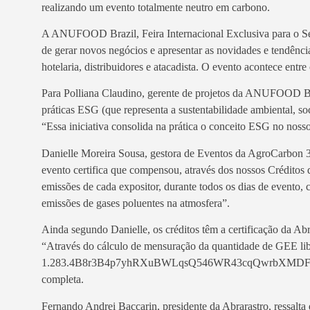
realizando um evento totalmente neutro em carbono.
A ANUFOOD Brazil, Feira Internacional Exclusiva para o Set
de gerar novos negócios e apresentar as novidades e tendência
hotelaria, distribuidores e atacadista. O evento acontece entr
Para Polliana Claudino, gerente de projetos da ANUFOOD Brazi
práticas ESG (que representa a sustentabilidade ambiental, s
“Essa iniciativa consolida na prática o conceito ESG no nosso 
Danielle Moreira Sousa, gestora de Eventos da AgroCarbon 3
evento certifica que compensou, através dos nossos Créditos 
emissões de cada expositor, durante todos os dias de evento
emissões de gases poluentes na atmosfera”.
Ainda segundo Danielle, os créditos têm a certificação da Abr
“Através do cálculo de mensuração da quantidade de GEE libe
1.283.4B8r3B4p7yhRXuBWLqsQ546WR43cqQwrbXMDFn
completa.
Fernando Andrei Baccarin, presidente da Abrarastro, ressalt