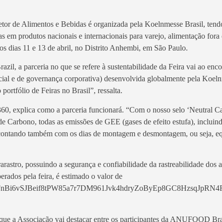
or de Alimentos e Bebidas é organizada pela Koelnmesse Brasil, tend
s em produtos nacionais e internacionais para varejo, alimentação fora 
e os dias 11 e 13 de abril, no Distrito Anhembi, em São Paulo.
l, a parceria no que se refere à sustentabilidade da Feira vai ao enco
ocial e de governança corporativa) desenvolvida globalmente pela Koel
portfólio de Feiras no Brasil”, ressalta.
60, explica como a parceria funcionará. “Com o nosso selo ‘Neutral C
de Carbono, todas as emissões de GEE (gases de efeito estufa), incluin
, contando também com os dias de montagem e desmontagem, ou seja, eq
arastro, possuindo a segurança e confiabilidade da rastreabilidade dos 
rados pela feira, é estimado o valor de
Bi6vSJBeif8tPW85a7r7DM961Jvk4hdryZoByEp8GC8HzsqJpRN4
a que a Associação vai destacar entre os participantes da ANUFOOD Bra