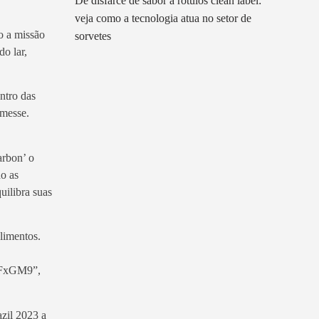
De disfarce de sabor a rótulos clean label:
veja como a tecnologia atua no setor de
o a missão
sorvetes
do lar,
ntro das
nmesse.
arbon’ o
do as
uilibra suas
alimentos.
FxGM9”,
zil 2023 a