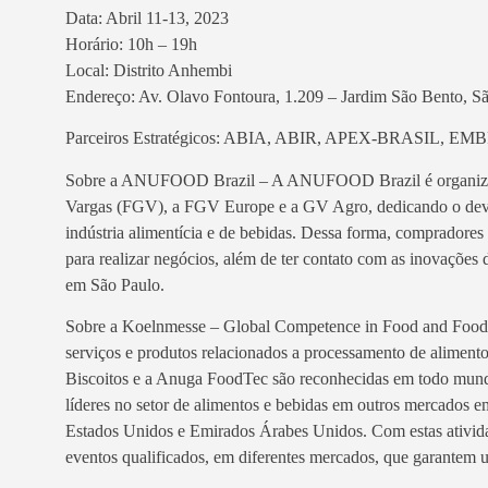
Data: Abril 11-13, 2023
Horário: 10h – 19h
Local: Distrito Anhembi
Endereço: Av. Olavo Fontoura, 1.209 – Jardim São Bento, S
Parceiros Estratégicos: ABIA, ABIR, APEX-BRASIL, 
Sobre a ANUFOOD Brazil – A ANUFOOD Brazil é organizada
Vargas (FGV), a FGV Europe e a GV Agro, dedicando o devido
indústria alimentícia e de bebidas. Dessa forma, compradores
para realizar negócios, além de ter contato com as inovações 
em São Paulo.
Sobre a Koelnmesse – Global Competence in Food and FoodTec
serviços e produtos relacionados a processamento de aliment
Biscoitos e a Anuga FoodTec são reconhecidas em todo mundo
líderes no setor de alimentos e bebidas em outros mercados em
Estados Unidos e Emirados Árabes Unidos. Com estas atividad
eventos qualificados, em diferentes mercados, que garantem u