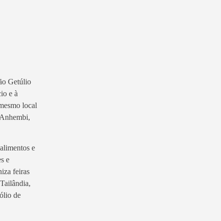
o Getúlio
io e à
 mesmo local
o Anhembi,
alimentos e
s e
za feiras
Tailândia,
ólio de