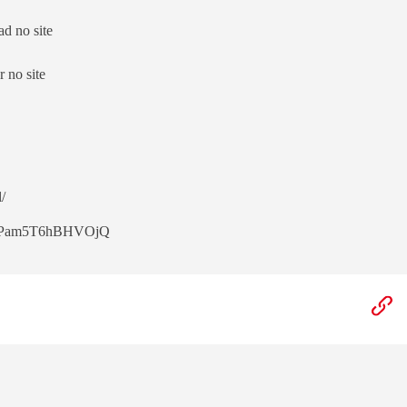
d no site
 no site
/
puMPam5T6hBHVOjQ