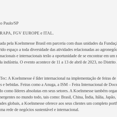
ão Paulo/SP
EMBRAPA, FGV EUROPE e ITAL.
 pela Koelnmesse Brasil em parceria com duas unidades da Fundaçã
 espaço a toda diversidade das atividades relacionadas ao agronegóc
 nacionais e internacionais terão a oportunidade de se encontrar em um
da indústria. O evento acontece de 11 a 13 de abril de 2023, no Distrit
: A Koelnmesse é líder internacional na implementação de feiras de 
os e bebidas. Feiras como a Anuga, a ISM – Feira Internacional de Doce
 como líderes absolutas em seus setores. A Koelnmesse também organi
ergentes no mundo todo, tais como: Brasil, China, Índia, Itália, Japão, 
es globais, a Koelnmesse oferece aos seus clientes um completo portf
ma rede de negócios sustentável e internacional.