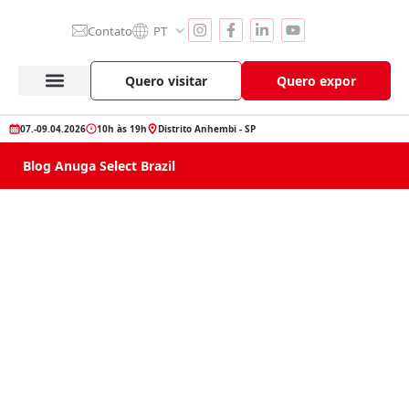
Contato
PT
Quero visitar
Quero expor
Anuga Select Brazil
Seção de Expositores
Vitrine de Produtos
07.-09.04.2026
10h às 19h
Distrito Anhembi - SP
Blog Anuga Select Brazil