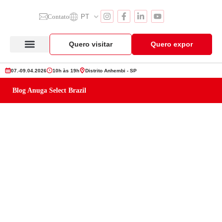
Contato
PT
Quero visitar
Quero expor
Anuga Select Brazil
Seção de Expositores
Vitrine de Produtos
07.-09.04.2026
10h às 19h
Distrito Anhembi - SP
Blog Anuga Select Brazil