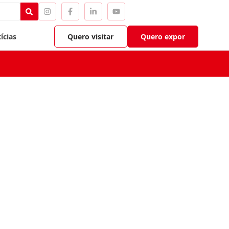
ícias
Quero visitar
Quero expor